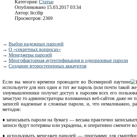
Категория:
Статьи
Опубликовано 15.03.2017 03:34
Автор: liccilip
Просмотров: 2369
→
Выбор надежных паролей
→
О «секретных вопросах»
→
Менеджеры паролей
→
Многофакторная аутентификация и одноразовые пароли
→
Создание второстепенных аккаунтов
Если вы много времени проводите во Всемирной паутине
используете для них один и тот же пароль (или почти такой же
злоумыш­ленники получат доступ к паролям всех его пользова
зачастую то администраторы взломанных веб-сайтов даже не п
записей надежные и сложные пароли, и, что немаловажно, ра
методов:
♦ записывать пароли
на бумагу — весьма практично записывать 
записи будут потеряны или украдены, и оперативно смените в
♦ использовать менеджер паролей — программу для смартфона