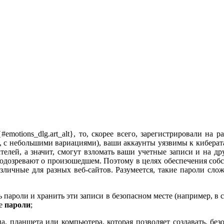
, то, скорее всего, зарегистрирова­ли на
, с небольшими вариациями), ваши аккаунты уяз­вимы к киберата
телей, а значит, смогут взломать ваши учетные записи и на др
одозревают о произошедшем. По­этому в целях обеспечения собст
зличные для разных веб­-сайтов. Разумеется, такие пароли сл
пароли и хранить эти записи в безопасном месте (например, в с
се
пароли
;
, планшета или компью­тера, которая позволяет создавать, без