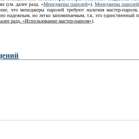
 (см. далее разд. «
Менеджеры паролей
»).
Менеджеры пароле
ие, что менеджеры паролей требуют наличия мастер-пароля,
но надежным, но легко запоминаемым, т.к. это единственный па
далее разд. «Использование мастер-пароля»
).
ещений