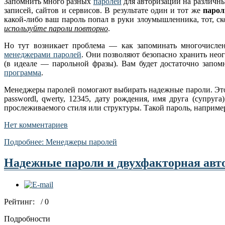
Запомнить много разных
паролей
для авторизации на различны
записей, сайтов и сервисов. В результате один и тот же
парол
какой-либо ваш пароль попал в руки злоумышленника, тот, ск
используйте пароли повторно
.
Но тут возникает проблема — как запоминать многочисл
менеджерами паролей
. Они позволяют безопасно хранить нео
(в идеале — парольной фразы). Вам будет достаточно запом
программа
.
Менеджеры паролей помогают выбирать надежные пароли. Это 
passwordl, qwerty, 12345, дату рождения, имя друга (супру
прослеживаемого стиля или структуры. Такой пароль, наприме
Нет комментариев
Подробнее: Менеджеры паролей
Надежные пароли и двухфакторная авт
Рейтинг:
/ 0
Подробности