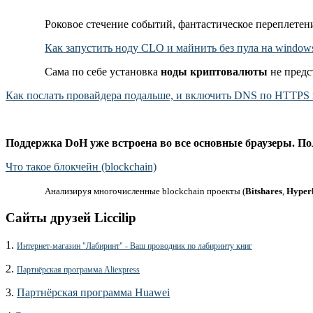
Роковое стечение событий, фантастическое переплетени
Как запустить ноду CLO и майнить без пула на windows
Сама по себе установка
ноды криптовалюты
не предс
Как послать провайдера подальше, и включить DNS по HTTPS 
Поддержка DoH уже встроена во все основные браузеры. Пол
Что такое блокчейн (blockchain)
Анализируя многочисленные blockchain проекты (
Bitshares
,
Hyper
Сайты друзей Liccilip
1.
Интернет-магазин "Лабиринт" - Ваш проводник по лабиринту книг
2.
Партнёрская программа Aliexpress
3.
Партнёрская программа Huawei