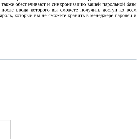
й
также обеспечивают и синхрониза­цию вашей парольной базы
 после ввода которого вы сможете получить доступ ко всем
роль, кото­рый вы не сможете хранить в менеджере паролей и