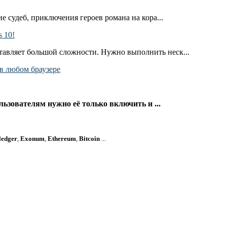
е судеб, приключения героев романа на кора...
 10!
тавляет большой сложности. Нужно выполнить неск...
в любом браузере
ьзователям нужно её только включить и ...
ledger
,
Exonum
,
Ethereum
,
Bitcoin
...