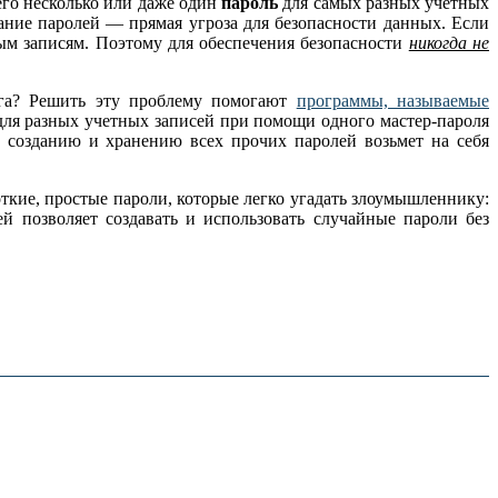
его несколько или даже один
пароль
для самых разных учетных
вание паролей — прямая угроза для безопасности данных. Если
ным записям. Поэтому для обеспечения безопасности
никогда не
уга? Решить эту проблему помогают
программы, называемые
ля разных учетных записей при помощи одного мастер-пароля
о созданию и хранению всех прочих паролей возьмет на себя
кие, простые пароли, которые легко угадать злоумышленнику:
ей позволяет создавать и использовать случайные пароли без