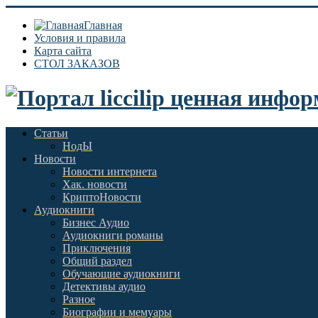
Главная
Условия и правила
Карта сайта
СТОЛ ЗАКАЗОВ
Статьи
НодЫ
Новости
Новости интернета
Хак. новости
КриптоНовости
Аудиокниги
Бизнес Аудио
Аудиокниги романы
Приключения
Общий раздел
Обучающие аудиокниги
Детективы аудио
Разное
Биографии и мемуары