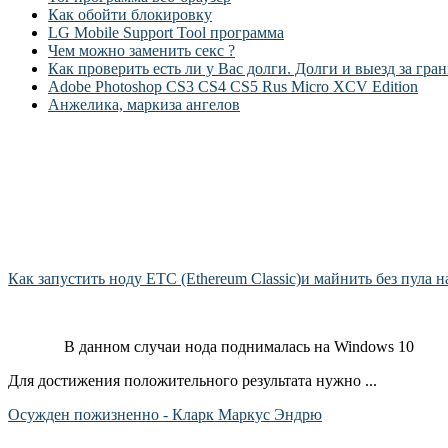
Как обойти блокировку
LG Mobile Support Tool программа
Чем можно заменить секс ?
Как проверить есть ли у Вас долги. Долги и выезд за гран
Adobe Photoshop CS3 CS4 CS5 Rus Micro XCV Edition
Анжелика, маркиза ангелов
Как запустить ноду ETC (Ethereum Classic)и майнить без пула н
В данном случаи нода поднималась на Windows 10
Для достижения положительного результата нужно ...
Осужден пожизненно - Кларк Маркус Эндрю