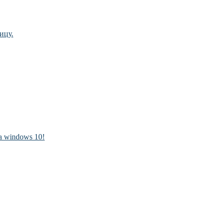
ицу.
а windows 10!