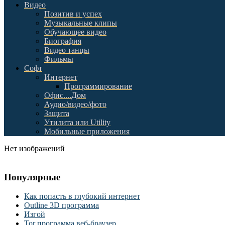
Видео
Позитив и успех
Музыкальные клипы
Обучающее видео
Биография
Видео танцы
Фильмы
Софт
Интернет
Программирование
Офис....Дом
Аудио/видео/фото
Защита
Утилита или Utility
Мобильные приложения
Нет изображений
Популярные
Как попасть в глубокий интернет
Outline 3D программа
Изгой
Tor программа веб-браузер