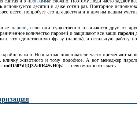
х сайтах и в
программа
: сложно. Поэтому люди часто задают вс
ь
используется
десятки и даже сотни раз. Повторное использо
орее всего, попробует его для доступа и к другим вашим учет
енные
пароли
, если они существенно отличаются друг от др
граниченное количество паролей и защищают все ваши
пароли
д
нить эту единственную фразу (пароль), а остальную работу п
крайне важно. Неопытные пользователи часто применяют корот
га), кличку животного и тому подобное. А вот менеджер парол
р:
mdD50*df]Q32/dfR4$vH0(s!
— невозможно отгадать.
оризация